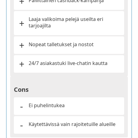
Päivittäinen cashback-kampanja
Laaja valikoima pelejä useilta eri
tarjoajilta
Nopeat talletukset ja nostot
24/7 asiakastuki live-chatin kautta
Cons
Ei puhelintukea
Käytettävissä vain rajoitetuille alueille