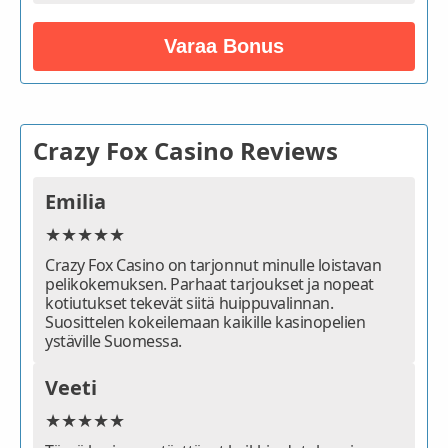
Varaa Bonus
Crazy Fox Casino Reviews
Emilia
★
★
★
★
★
Crazy Fox Casino on tarjonnut minulle loistavan
pelikokemuksen. Parhaat tarjoukset ja nopeat
kotiutukset tekevät siitä huippuvalinnan.
Suosittelen kokeilemaan kaikille kasinopelien
ystäville Suomessa.
Veeti
★
★
★
★
★