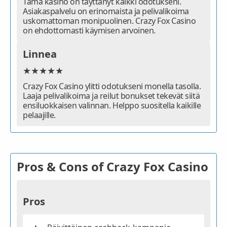
Tämä kasino on täyttänyt kaikki odotukseni.
Asiakaspalvelu on erinomaista ja pelivalikoima
uskomattoman monipuolinen. Crazy Fox Casino
on ehdottomasti käymisen arvoinen.
Linnea
★
★
★
★
★
Crazy Fox Casino ylitti odotukseni monella tasolla.
Laaja pelivalikoima ja reilut bonukset tekevät siitä
ensiluokkaisen valinnan. Helppo suositella kaikille
pelaajille.
Pros & Cons of Crazy Fox Casino
Pros