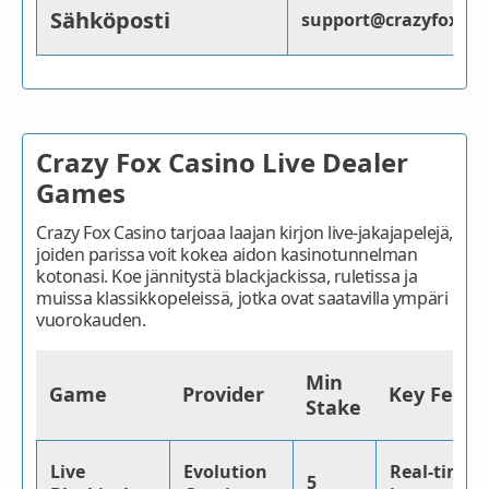
Sähköposti
support@crazyfox.c
Crazy Fox Casino Live Dealer
Games
Crazy Fox Casino tarjoaa laajan kirjon live-jakajapelejä,
joiden parissa voit kokea aidon kasinotunnelman
kotonasi. Koe jännitystä blackjackissa, ruletissa ja
muissa klassikkopeleissä, jotka ovat saatavilla ympäri
vuorokauden.
Min
Game
Provider
Key Featu
Stake
Live
Evolution
Real-time d
5