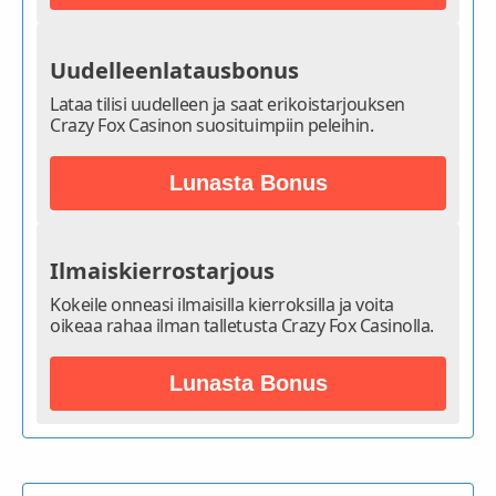
Uudelleenlatausbonus
Lataa tilisi uudelleen ja saat erikoistarjouksen
Crazy Fox Casinon suosituimpiin peleihin.
Lunasta Bonus
Ilmaiskierrostarjous
Kokeile onneasi ilmaisilla kierroksilla ja voita
oikeaa rahaa ilman talletusta Crazy Fox Casinolla.
Lunasta Bonus