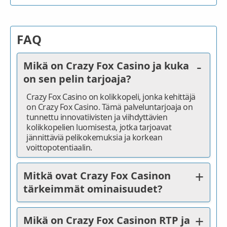
FAQ
Mikä on Crazy Fox Casino ja kuka
on sen pelin tarjoaja?
Crazy Fox Casino on kolikkopeli, jonka kehittäjä
on Crazy Fox Casino. Tämä palveluntarjoaja on
tunnettu innovatiivisten ja viihdyttävien
kolikkopelien luomisesta, jotka tarjoavat
jännittäviä pelikokemuksia ja korkean
voittopotentiaalin.
Mitkä ovat Crazy Fox Casinon
tärkeimmät ominaisuudet?
Mikä on Crazy Fox Casinon RTP ja