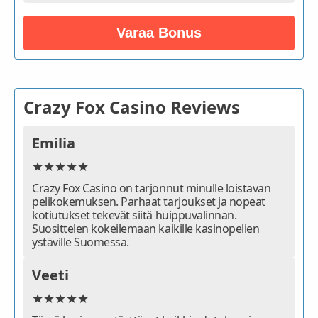
Varaa Bonus
Crazy Fox Casino Reviews
Emilia
★
★
★
★
★
Crazy Fox Casino on tarjonnut minulle loistavan
pelikokemuksen. Parhaat tarjoukset ja nopeat
kotiutukset tekevät siitä huippuvalinnan.
Suosittelen kokeilemaan kaikille kasinopelien
ystäville Suomessa.
Veeti
★
★
★
★
★