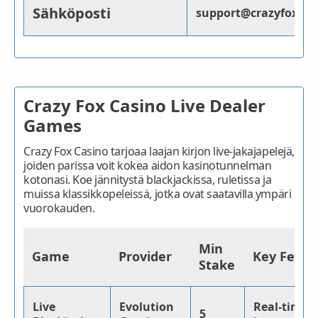
Sähköposti
support@crazyfox.c
Crazy Fox Casino Live Dealer
Games
Crazy Fox Casino tarjoaa laajan kirjon live-jakajapelejä,
joiden parissa voit kokea aidon kasinotunnelman
kotonasi. Koe jännitystä blackjackissa, ruletissa ja
muissa klassikkopeleissä, jotka ovat saatavilla ympäri
vuorokauden.
Min
Game
Provider
Key Featu
Stake
Live
Evolution
Real-time d
5