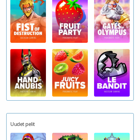
Uudet pelit