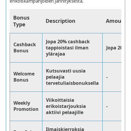
erikoiskampanjoiden jännityksestä.
Bonus
Description
Amount
Type
Jopa 20% cashback
Cashback
tappioistasi ilman
Jopa 20%
Bonus
ylärajaa
Kutsuvasti uusia
Welcome
pelaajia
-
Bonus
tervetuliaisbonuksella
Viikoittaisia
Weekly
erikoistarjouksia
-
Promotion
aktiivi pelaajille
Ilmaiskierroksia