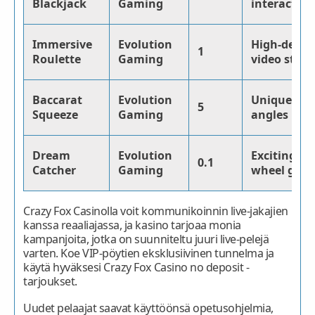
Blackjack
Gaming
interaction
Immersive
Evolution
High-defini
1
Roulette
Gaming
video stre
Baccarat
Evolution
Unique ca
5
Squeeze
Gaming
angles
Dream
Evolution
Exciting m
0.1
Catcher
Gaming
wheel gam
Crazy Fox Casinolla voit kommunikoinnin live-jakajien
kanssa reaaliajassa, ja kasino tarjoaa monia
kampanjoita, jotka on suunniteltu juuri live-pelejä
varten. Koe VIP-pöytien eksklusiivinen tunnelma ja
käytä hyväksesi Crazy Fox Casino no deposit -
tarjoukset.
Uudet pelaajat saavat käyttöönsä opetusohjelmia,